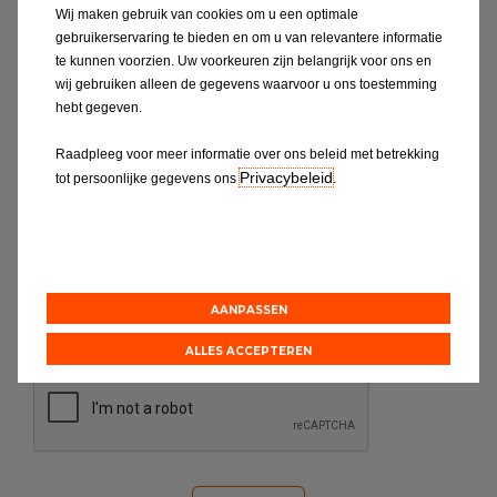
brengen van uw auto, het maken van een
Wij maken gebruik van cookies om u een optimale
afspraak, onderhoud of reparaties contact op
gebruikerservaring te bieden en om u van relevantere informatie
met uw EUROREPAR Car Service garage.
te kunnen voorzien. Uw voorkeuren zijn belangrijk voor ons en
wij gebruiken alleen de gegevens waarvoor u ons toestemming
hebt gegeven.
Vind uw
dichtstbijzijnde
EUROREPAR
Car Service garage
Raadpleeg voor meer informatie over ons beleid met betrekking
Privacybeleid
tot persoonlijke gegevens ons
.
Als u nog vragen of feedback heeft naar
aanleiding van een bezoek aan een van
onze vestigingen, neem dan contact met
ons op via het formulier op deze pagina. Wij
zullen dan binnen twee werkdagen contact
AANPASSEN
met u opnemen.
ALLES ACCEPTEREN