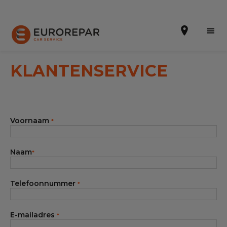
KLANTENSERVICE
Een afspraak maken
Voornaam
*
Online offertes
EUREPAR Pech Service
Naam
*
Onze occasions
Telefoonnummer
*
Over ons
Werkzaamheden
E-mailadres
*