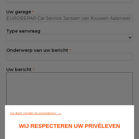
Elektrisch & Hybride specialist
Uw garage
*
Ons assortiment
Contact
Type aanvraag
Toegang aangesloten garages
Onderwerp van uw bericht
*
Alle garages
Uw bericht
*
Deelnemer van het netwerk worden
Ga door zonder te accepteren →
Bij EUROREPAR Car Service kunt u rekenen
WIJ RESPECTEREN UW PRIVÉLEVEN
op een vriendelijke en persoonlijke
ontvangst. Neem voor vragen over het