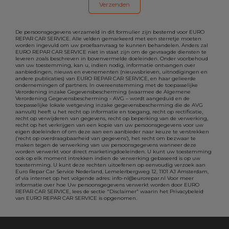
De persoonsgegevens verzameld in dit formulier zijn bestemd voor EURO
REPAR CAR SERVICE. Alle velden gemarkeerd met een sterretje moeten
worden ingevuld om uw proefaanvraag te kunnen behandelen. Anders zal
EURO REPAR CAR SERVICE niet in staat zijn om de gevraagde diensten te
leveren zoals beschreven in bovenvermelde doeleinden. Onder voorbehoud
van uw toestemming, kan u, indien nodig, informatie ontvangen over
aanbiedingen, nieuws en evenementen (nieuwsbrieven, uitnodigingen en
andere publicaties) van EURO REPAR CAR SERVICE, en haar gelieerde
ondernemingen of partners. In overeenstemming met de toepasselijke
Verordening inzake Gegevensbescherming (waarmee de Algemene
Verordening Gegevensbescherming - AVG – wordt aangeduid en de
toepasselijke lokale wetgeving inzake gegevensbescherming die de AVG
aanvult) heeft u het recht op informatie en toegang, recht op rectificatie,
recht op verwijderen van gegevens, recht op beperking van de verwerking,
recht op het verkrijgen van een kopie van uw persoonsgegevens voor uw
eigen doeleinden of om deze aan een aanbieder naar keuze te verstrekken
(‘recht op overdraagbaarheid van gegevens’), het recht om bezwaar te
maken tegen de verwerking van uw persoonsgegevens wanneer deze
worden verwerkt voor direct marketingdoeleinden. U kunt uw toestemming
ook op elk moment intrekken indien de verwerking gebaseerd is op uw
toestemming. U kunt deze rechten uitoefenen op eenvoudig verzoek aan
Euro Repar Car Service Nederland, Lemelerbergweg 12, 1101 AJ Amsterdam,
of via internet op het volgende adres: info-nl@eurorepar.nl Voor meer
informatie over hoe Uw persoonsgegevens verwerkt worden door EURO
REPAR CAR SERVICE, lees de sectie "Disclaimer” waarin het Privacybeleid
van EURO REPAR CAR SERVICE is opgenomen.