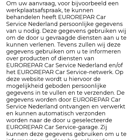
Elektrisch & Hybride specialist
Om uw aanvraag, voor bijvoorbeeld een
werkplaatsafspraak, te kunnen
Ons assortiment
behandelen heeft EUROREPAR Car
Service Nederland persoonlijke gegevens
Contact
van u nodig. Deze gegevens gebruiken wij
om de door u gevraagde diensten aan u te
Toegang aangesloten garages
kunnen verlenen. Tevens zullen wij deze
gegevens gebruiken om u te informeren
over producten of diensten van
Alle garages
EUROREPAR Car Service Nederland en/of
het EUROREPAR Car Service-netwerk. Op
Deelnemer van het netwerk worden
deze website wordt u hiervoor de
mogelijkheid geboden persoonlijke
gegevens in te vullen en te verzenden. De
gegevens worden door EUROREPAR Car
Service Nederland ontvangen en verwerkt
en kunnen automatisch verzonden
worden naar de door u geselecteerde
EUROREPAR Car Service-garage. Zij
kunnen deze gegevens gebruiken om u te