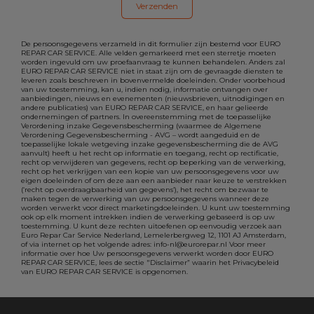
De persoonsgegevens verzameld in dit formulier zijn bestemd voor EURO
REPAR CAR SERVICE. Alle velden gemarkeerd met een sterretje moeten
worden ingevuld om uw proefaanvraag te kunnen behandelen. Anders zal
EURO REPAR CAR SERVICE niet in staat zijn om de gevraagde diensten te
leveren zoals beschreven in bovenvermelde doeleinden. Onder voorbehoud
van uw toestemming, kan u, indien nodig, informatie ontvangen over
aanbiedingen, nieuws en evenementen (nieuwsbrieven, uitnodigingen en
andere publicaties) van EURO REPAR CAR SERVICE, en haar gelieerde
ondernemingen of partners. In overeenstemming met de toepasselijke
Verordening inzake Gegevensbescherming (waarmee de Algemene
Verordening Gegevensbescherming - AVG – wordt aangeduid en de
toepasselijke lokale wetgeving inzake gegevensbescherming die de AVG
aanvult) heeft u het recht op informatie en toegang, recht op rectificatie,
recht op verwijderen van gegevens, recht op beperking van de verwerking,
recht op het verkrijgen van een kopie van uw persoonsgegevens voor uw
eigen doeleinden of om deze aan een aanbieder naar keuze te verstrekken
(‘recht op overdraagbaarheid van gegevens’), het recht om bezwaar te
maken tegen de verwerking van uw persoonsgegevens wanneer deze
worden verwerkt voor direct marketingdoeleinden. U kunt uw toestemming
ook op elk moment intrekken indien de verwerking gebaseerd is op uw
toestemming. U kunt deze rechten uitoefenen op eenvoudig verzoek aan
Euro Repar Car Service Nederland, Lemelerbergweg 12, 1101 AJ Amsterdam,
of via internet op het volgende adres: info-nl@eurorepar.nl Voor meer
informatie over hoe Uw persoonsgegevens verwerkt worden door EURO
REPAR CAR SERVICE, lees de sectie "Disclaimer” waarin het Privacybeleid
van EURO REPAR CAR SERVICE is opgenomen.