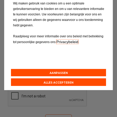
brengen van uw auto, het maken van een
Wij maken gebruik van cookies om u een optimale
afspraak, onderhoud of reparaties contact op
gebruikerservaring te bieden en om u van relevantere informatie
met uw EUROREPAR Car Service garage.
te kunnen voorzien. Uw voorkeuren zijn belangrijk voor ons en
wij gebruiken alleen de gegevens waarvoor u ons toestemming
hebt gegeven.
Vind uw
dichtstbijzijnde
EUROREPAR
Car Service garage
Raadpleeg voor meer informatie over ons beleid met betrekking
Privacybeleid
tot persoonlijke gegevens ons
.
Als u nog vragen of feedback heeft naar
aanleiding van een bezoek aan een van
onze vestigingen, neem dan contact met
ons op via het formulier op deze pagina. Wij
zullen dan binnen twee werkdagen contact
AANPASSEN
met u opnemen.
ALLES ACCEPTEREN