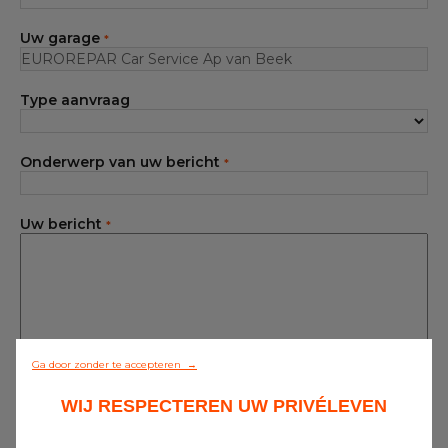
Elektrisch & Hybride specialist
Uw garage
*
Ons assortiment
Contact
Type aanvraag
Toegang aangesloten garages
Onderwerp van uw bericht
*
Alle garages
Uw bericht
*
Deelnemer van het netwerk worden
Ga door zonder te accepteren →
Bij EUROREPAR Car Service kunt u rekenen
WIJ RESPECTEREN UW PRIVÉLEVEN
op een vriendelijke en persoonlijke
ontvangst. Neem voor vragen over het