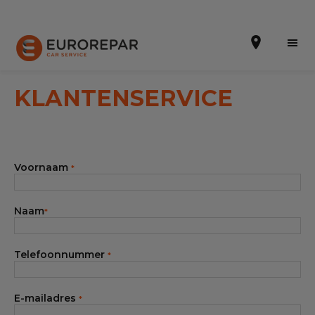
KLANTENSERVICE
Een afspraak maken
Voornaam
*
Online offertes
EUREPAR Pech Service
Naam
*
Onze occasions
Telefoonnummer
*
Over ons
Werkzaamheden
E-mailadres
*