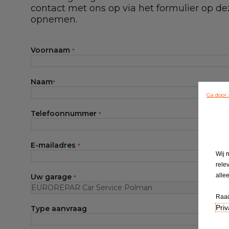
contact met ons op via het formulier op d
opnemen.
Voornaam
*
Naam
*
Ga door 
Telefoonnummer
*
E-mailadres
*
Wij 
rele
alle
Uw garage
*
Raad
Priv
Type aanvraag