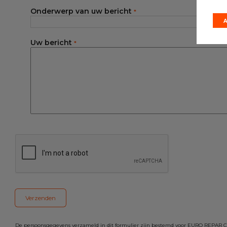
Onderwerp van uw bericht
*
Uw bericht
*
De persoonsgegevens verzameld in dit formulier zijn bestemd voor EURO REPAR