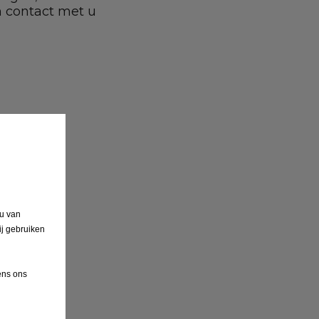
n contact met u
 u van
ij gebruiken
ens ons