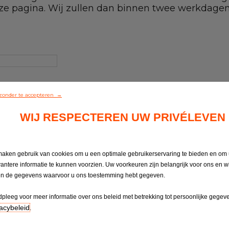
eze pagina. Wij zullen dan binnen twee werkdage
zonder te accepteren →
WIJ RESPECTEREN UW PRIVÉLEVEN
maken gebruik van cookies om u een optimale gebruikerservaring te bieden en om
vantere informatie te kunnen voorzien. Uw voorkeuren zijn belangrijk voor ons en w
en de gegevens waarvoor u ons toestemming hebt gegeven.
pleeg voor meer informatie over ons beleid met betrekking tot persoonlijke gegev
acybeleid
.