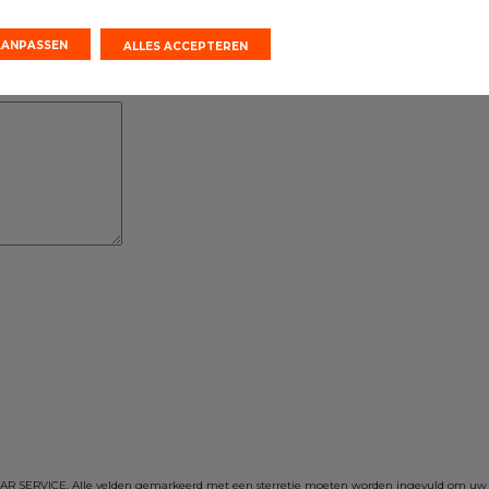
AANPASSEN
ALLES ACCEPTEREN
 CAR SERVICE. Alle velden gemarkeerd met een sterretje moeten worden ingevuld om u