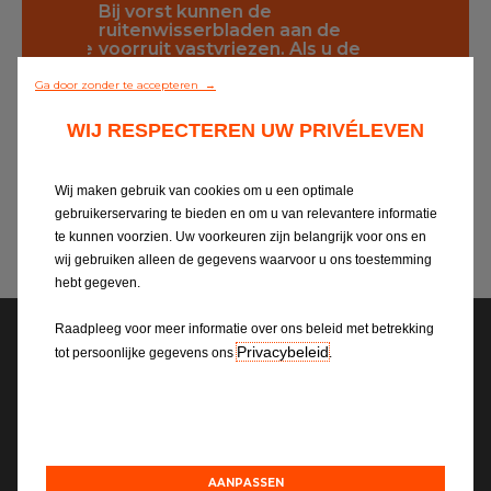
te
Bij vorst kunnen de
Ruitenwi
 uw auto
ruitenwisserbladen aan de
jaarlijks
verkeerde
voorruit vastvriezen. Als u de
Vergeet h
ken ze
ruitenwissers inschakelt voordat
achterrui
ze zijn ontdooid, kunnen de
Ga door zonder te accepteren →
.
ruitenwisserbladen beschadigd
raken.
WIJ RESPECTEREN UW PRIVÉLEVEN
Maak de voorruit ijsvrij voordat u
wegrijdt.
Wij maken gebruik van cookies om u een optimale
gebruikerservaring te bieden en om u van relevantere informatie
te kunnen voorzien. Uw voorkeuren zijn belangrijk voor ons en
wij gebruiken alleen de gegevens waarvoor u ons toestemming
hebt gegeven.
Uw vragen
Raadpleeg voor meer informatie over ons beleid met betrekking
Privacybeleid
tot persoonlijke gegevens ons
.
Wat zijn ‘xenonlampen’?
Wanneer ik ‘s nachts rijd, dan merk ik dat
de weggebruikers aan de overkant mij
AANPASSEN