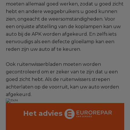
Elektrisch & Hybride specialist
moeten allemaal goed werken, zodat u goed zicht
hebt en andere weggebruikers u goed kunnen
Ons assortiment
zien, ongeacht de weersomstandigheden. Voor
een onjuiste afstelling van de koplampen kan uw
Contact
auto bij de APK worden afgekeurd. En zelfs iets
Toegang aangesloten garages
eenvoudigs als een defecte gloeilamp kan een
reden zijn uw auto af te keuren.
Alle garages
Ook ruitenwisserbladen moeten worden
Deelnemer van het netwerk worden
gecontroleerd om er zeker van te zijn dat u een
goed zicht hebt. Als de ruitenwissers strepen
achterlaten op de voorruit, kan uw auto worden
afgekeurd.
Het advies