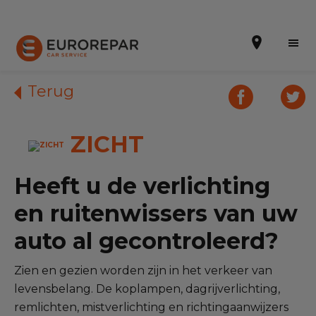
Terug
ZICHT
Een afspraak maken
Online offertes
Heeft u de verlichting
EUREPAR Pech Service
en ruitenwissers van uw
Onze occasions
auto al gecontroleerd?
Over ons
Zien en gezien worden zijn in het verkeer van
levensbelang. De koplampen, dagrijverlichting,
Werkzaamheden
remlichten, mistverlichting en richtingaanwijzers