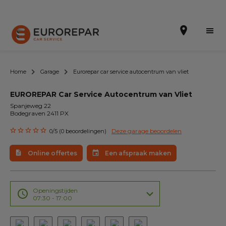
Home
Garage
Eurorepar car service autocentrum van vliet
EUROREPAR Car Service Autocentrum van Vliet
Een afspraak maken
Spanjeweg 22
Bodegraven 2411 PX
Online offertes
Deze garage beoordelen
0/5 (0 beoordelingen)
EUREPAR Pech Service
Online offertes
Een afspraak maken
Onze occasions
Over ons
Openingstijden
07:30 - 17:00
Werkzaamheden