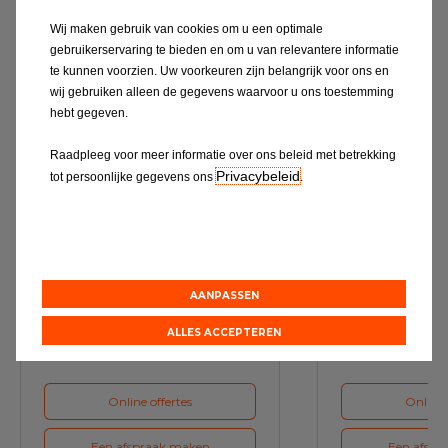
Wij maken gebruik van cookies om u een optimale
Ontdek alles
gebruikerservaring te bieden en om u van relevantere informatie
te kunnen voorzien. Uw voorkeuren zijn belangrijk voor ons en
wij gebruiken alleen de gegevens waarvoor u ons toestemming
hebt gegeven.
Raadpleeg voor meer informatie over ons beleid met betrekking
Privacybeleid
tot persoonlijke gegevens ons
.
Service & Onderhoud
A
AANPASSEN
Maak bij ons een afspraak voor
Maak voor de vol
het volgende onderhoud van uw
ons een a
auto
ALLES ACCEPTEREN
Online offertes
Online 
Een afspraak maken
Een afspr