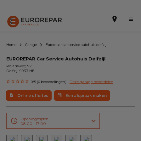
Home
Garage
Eurorepar car service autohuis delfzijl
EUROREPAR Car Service Autohuis Delfzijl
Een afspraak maken
Polarisweg 97
Delfzijl 9933 HE
Online offertes
Deze garage beoordelen
0/5 (0 beoordelingen)
EUREPAR Pech Service
Online offertes
Een afspraak maken
Onze occasions
Over ons
Openingstijden
08:00 - 17:00
Werkzaamheden