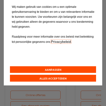
Wij maken gebruik van cookies om u een optimale
Ontdek alles
gebruikerservaring te bieden en om u van relevantere informatie
te kunnen voorzien. Uw voorkeuren zijn belangrijk voor ons en
wij gebruiken alleen de gegevens waarvoor u ons toestemming
hebt gegeven.
Raadpleeg voor meer informatie over ons beleid met betrekking
Privacybeleid
tot persoonlijke gegevens ons
.
Service & Onderhoud
A
AANPASSEN
Maak bij ons een afspraak voor
Maak voor de vol
het volgende onderhoud van uw
ons een a
auto
ALLES ACCEPTEREN
Online offertes
Online 
Een afspraak maken
Een afspr