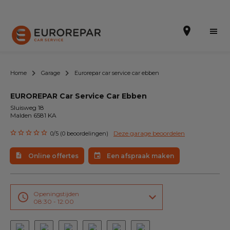
Home
Garage
Eurorepar car service car ebben
EUROREPAR Car Service Car Ebben
Een afspraak maken
Sluisweg 18
Malden 6581 KA
Online offertes
Deze garage beoordelen
0/5 (0 beoordelingen)
EUREPAR Pech Service
Online offertes
Een afspraak maken
Onze occasions
Over ons
Openingstijden
08:30 - 12:00
Werkzaamheden