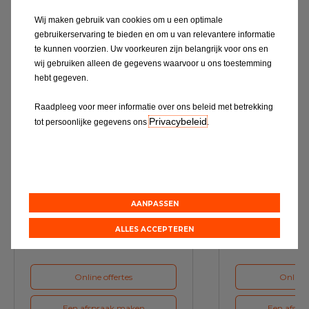
Wij maken gebruik van cookies om u een optimale
Ontdek alles
gebruikerservaring te bieden en om u van relevantere informatie
te kunnen voorzien. Uw voorkeuren zijn belangrijk voor ons en
wij gebruiken alleen de gegevens waarvoor u ons toestemming
hebt gegeven.
Raadpleeg voor meer informatie over ons beleid met betrekking
Privacybeleid
tot persoonlijke gegevens ons
.
Service & Onderhoud
A
AANPASSEN
Maak bij ons een afspraak voor
Maak voor de vol
het volgende onderhoud van uw
ons een a
auto
ALLES ACCEPTEREN
Online offertes
Online 
Een afspraak maken
Een afspr