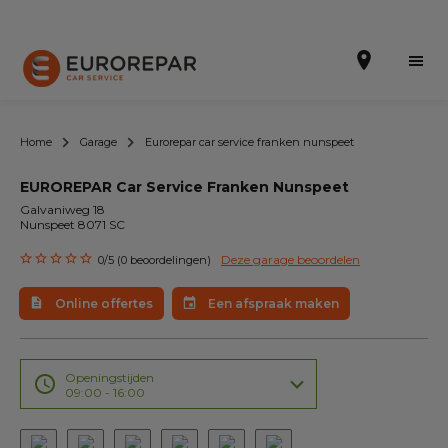
Home
Garage
Eurorepar car service franken nunspeet
EUROREPAR Car Service Franken Nunspeet
Een afspraak maken
Galvaniweg 18
Nunspeet 8071 SC
Online offertes
Deze garage beoordelen
0/5 (0 beoordelingen)
EUREPAR Pech Service
Online offertes
Een afspraak maken
Onze occasions
Over ons
Openingstijden
09:00 - 16:00
Werkzaamheden