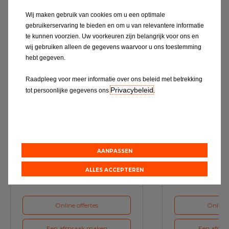
Wij maken gebruik van cookies om u een optimale
Ontdek alles
gebruikerservaring te bieden en om u van relevantere informatie
te kunnen voorzien. Uw voorkeuren zijn belangrijk voor ons en
wij gebruiken alleen de gegevens waarvoor u ons toestemming
hebt gegeven.
Raadpleeg voor meer informatie over ons beleid met betrekking
Privacybeleid
tot persoonlijke gegevens ons
.
Service & Onderhoud
A
AANPASSEN
Maak bij ons een afspraak voor
Maak voor de vol
het volgende onderhoud van uw
ons een a
auto
ALLES ACCEPTEREN
Online offertes
Online 
Een afspraak maken
Een afspr