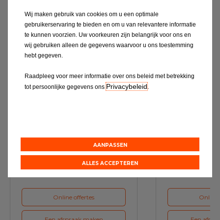
Wij maken gebruik van cookies om u een optimale
Ontdek alles
gebruikerservaring te bieden en om u van relevantere informatie
te kunnen voorzien. Uw voorkeuren zijn belangrijk voor ons en
wij gebruiken alleen de gegevens waarvoor u ons toestemming
hebt gegeven.
Raadpleeg voor meer informatie over ons beleid met betrekking
Privacybeleid
tot persoonlijke gegevens ons
.
Service & Onderhoud
A
AANPASSEN
Maak bij ons een afspraak voor
Maak voor de vol
het volgende onderhoud van uw
ons een a
auto
ALLES ACCEPTEREN
Online offertes
Online 
Een afspraak maken
Een afspr