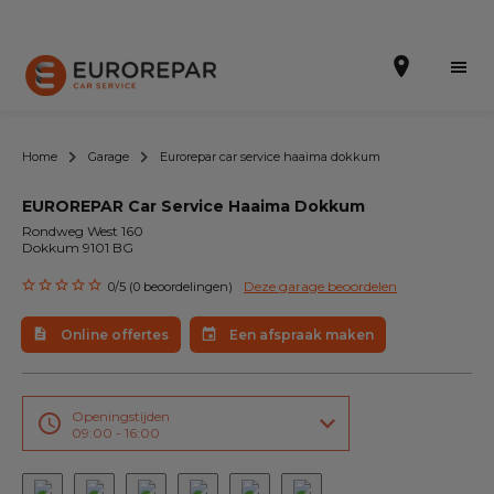
Home
Garage
Eurorepar car service haaima dokkum
EUROREPAR Car Service Haaima Dokkum
Een afspraak maken
Rondweg West 160
Dokkum 9101 BG
Online offertes
Deze garage beoordelen
0/5 (0 beoordelingen)
EUREPAR Pech Service
Online offertes
Een afspraak maken
Onze occasions
Over ons
Openingstijden
09:00 - 16:00
Werkzaamheden