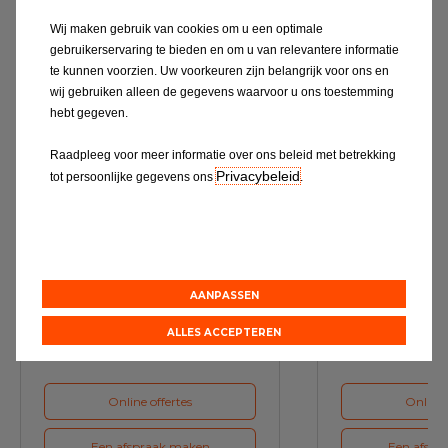
Wij maken gebruik van cookies om u een optimale
Ontdek alles
gebruikerservaring te bieden en om u van relevantere informatie
te kunnen voorzien. Uw voorkeuren zijn belangrijk voor ons en
wij gebruiken alleen de gegevens waarvoor u ons toestemming
hebt gegeven.
Raadpleeg voor meer informatie over ons beleid met betrekking
Privacybeleid
tot persoonlijke gegevens ons
.
Service & Onderhoud
A
AANPASSEN
Maak bij ons een afspraak voor
Maak voor de vol
het volgende onderhoud van uw
ons een a
auto
ALLES ACCEPTEREN
Online offertes
Online 
Een afspraak maken
Een afspr