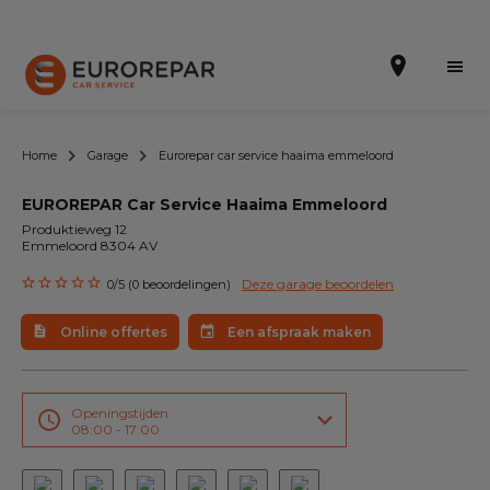
Home
Garage
Eurorepar car service haaima emmeloord
EUROREPAR Car Service Haaima Emmeloord
Een afspraak maken
Produktieweg 12
Emmeloord 8304 AV
Online offertes
Deze garage beoordelen
0/5 (0 beoordelingen)
EUREPAR Pech Service
Online offertes
Een afspraak maken
Onze occasions
Over ons
Openingstijden
08:00 - 17:00
Werkzaamheden