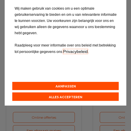
Wij maken gebruik van cookies om u een optimale
Ontdek alles
gebruikerservaring te bieden en om u van relevantere informatie
te kunnen voorzien. Uw voorkeuren zijn belangrijk voor ons en
wij gebruiken alleen de gegevens waarvoor u ons toestemming
hebt gegeven.
Raadpleeg voor meer informatie over ons beleid met betrekking
Privacybeleid
tot persoonlijke gegevens ons
.
Service & Onderhoud
A
AANPASSEN
Maak bij ons een afspraak voor
Maak voor de vol
het volgende onderhoud van uw
ons een a
auto
ALLES ACCEPTEREN
Online offertes
Online 
Een afspraak maken
Een afspr