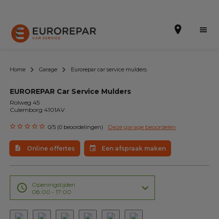
Home
Garage
Eurorepar car service mulders
EUROREPAR Car Service Mulders
Een afspraak maken
Rolweg 45
Culemborg 4101AV
Online offertes
Deze garage beoordelen
0/5 (0 beoordelingen)
EUREPAR Pech Service
Online offertes
Een afspraak maken
Onze occasions
Over ons
Openingstijden
08:00 - 17:00
Werkzaamheden