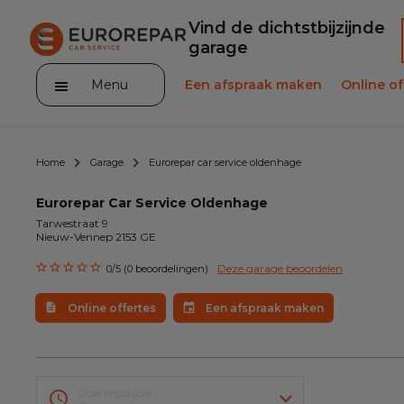
Vind de dichtstbijzijnde
garage
Menu
Een afspraak maken
Online of
Home
Garage
Eurorepar car service oldenhage
Eurorepar Car Service Oldenhage
Tarwestraat 9
Nieuw-Vennep 2153 GE
Onze occasions
Deze garage beoordelen
0/5 (0 beoordelingen)
Ons assortiment
Online offertes
Een afspraak maken
Contact
Openingstijden