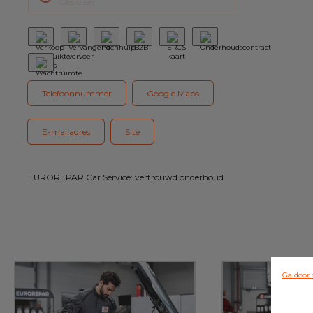
Gesloten
Telefoonnummer
Google Maps
E-mailadres
Site
EUROREPAR Car Service: vertrouwd onderhoud
Ga door 