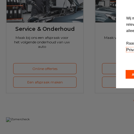
Wij 
rele
Service & Onderhoud
A
alle
Maak bij ons een afspraak voor
Maak voor de vol
het volgende onderhoud van uw
ons een a
Raad
auto
Priv
Online offertes
Online 
Een afspraak maken
Een afspr