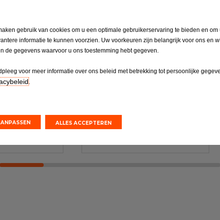
maken gebruik van cookies om u een optimale gebruikerservaring te bieden en om
vantere informatie te kunnen voorzien. Uw voorkeuren zijn belangrijk voor ons en w
PK
Accu
en de gegevens waarvoor u ons toestemming hebt gegeven.
gende APK bij
Accu vervangen
fspraak
pleeg voor meer informatie over ons beleid met betrekking tot persoonlijke gegev
acybeleid
.
offertes
Online offertes
AANPASSEN
ALLES ACCEPTEREN
aak maken
Een afspraak maken