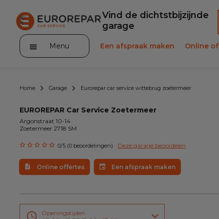
Vind de dichtstbijzijnde
garage
Menu
Een afspraak maken
Online of
Home
Garage
Eurorepar car service wittebrug zoetermeer
EUROREPAR Car Service Zoetermeer
Argonstraat 10-14
Zoetermeer 2718 SM
Onze occasions
Deze garage beoordelen
0/5 (0 beoordelingen)
Ons assortiment
Online offertes
Een afspraak maken
Contact
Openingstijden