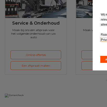
Wij 
rele
Service & Onderhoud
A
alle
Maak bij ons een afspraak voor
Maak voor de vol
het volgende onderhoud van uw
ons een a
Raad
auto
Priv
Online offertes
Online 
Een afspraak maken
Een afspr