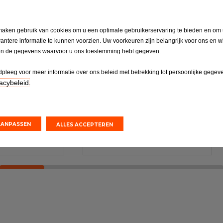
maken gebruik van cookies om u een optimale gebruikerservaring te bieden en om
vantere informatie te kunnen voorzien. Uw voorkeuren zijn belangrijk voor ons en w
PK
Accu
en de gegevens waarvoor u ons toestemming hebt gegeven.
gende APK bij
Accu vervangen
fspraak
pleeg voor meer informatie over ons beleid met betrekking tot persoonlijke gegev
acybeleid
.
offertes
Online offertes
AANPASSEN
ALLES ACCEPTEREN
aak maken
Een afspraak maken